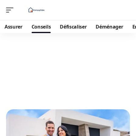
Assurer
Conseils
Défiscaliser
Déménager
E
Conseils