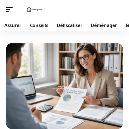
Assurer
Conseils
Défiscaliser
Déménager
E