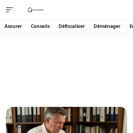
Assurer
Conseils
Défiscaliser
Déménager
E
Immo