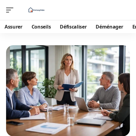
Assurer
Conseils
Défiscaliser
Déménager
E