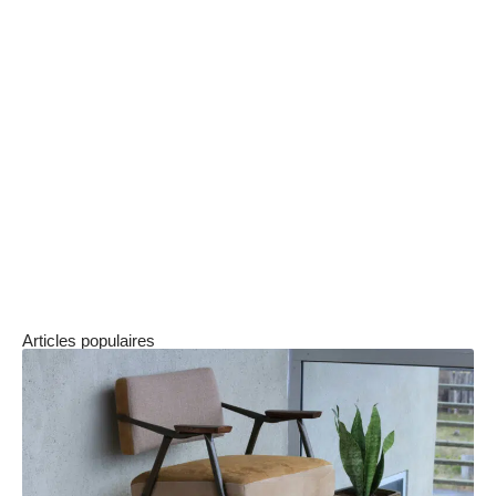
Visitez les quartiers à plusieurs moments de la journée
pour ressentir l’ambiance.
Consultez les données de l’Observatoire local de la sécurité
nantaise pour évaluer la sécurité.
Privilégiez les secteurs bien desservis par les transports en
commun.
Renseignez-vous sur les projets urbains de rénovation qui
peuvent transformer les zones sensibles en quartiers
agréables.
Articles populaires