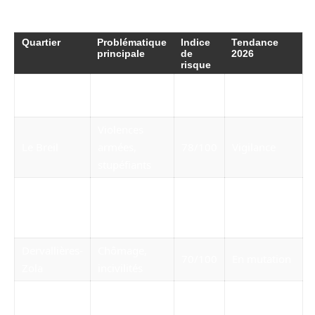
mutation.
Quartier
Problématique
Indice
Tendance
principale
de
2026
risque
Trafics, vols
Malakoff
85/100
Stable
avec violence
Violences
Le Breil
armées,
78/100
Vigilance
stupéfiants
Tensions
Bellevue
sociales,
72/100
Rénovation
dégradations
Dervallières-
Chômage,
70/100
En mutation
Zola
incivilités
Vandalisme,
Nantes Nord
69/100
Stable
isolement