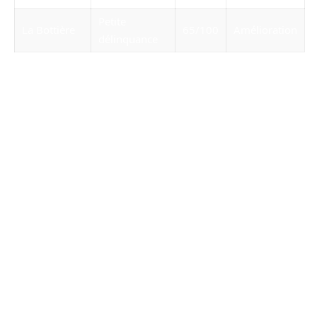
Petite
La Bottière
65/100
Amélioration
délinquance
Conseils pratiques avant de s’installer
à Nantes
Pour garantir un emménagement réussi à
Nantes, il est conseillé de respecter certaines
démarches et de s’informer au mieux sur les
quartiers.
Stratégies pour choisir son quartier
Voici quelques recommandations à prendre en
compte lors de votre recherche :