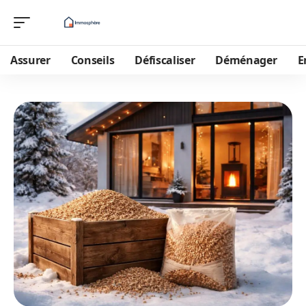
Assurer
Conseils
Défiscaliser
Déménager
E