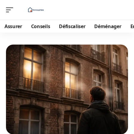
Assurer
Conseils
Défiscaliser
Déménager
E