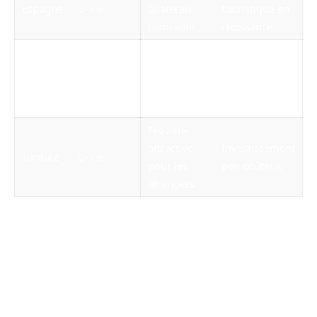
Espagne
5-7%
bilatérale
touristique en
favorable
croissance
0% d’impôt
Émirats
Demande
sur les
Arabes
6-8%
mondiale
revenus
Unis
élevée
locatifs
Fiscalité
attractive
Investissement
Turquie
5-7%
pour les
peu coûteux
étrangers
Les avantages de la location
saisonnière
L’un des attraits majeurs de l’immobilier côtier
est la possibilité de générer des revenus