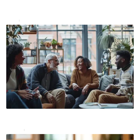
Comment préparer ses meubles pour un entreposage
durable en garde-meuble ?
Louer
30 mai 2024
Témoignages sur Carré de l’Habitat : analyse des
retours clients
Conseils
8 juillet 2024