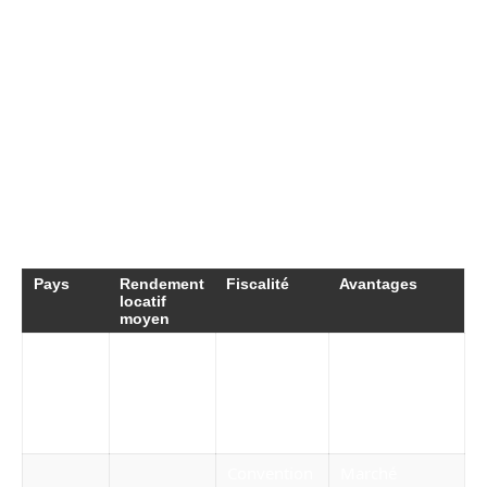
Turquie
Avec des prix toujours compétitifs, notamment
à
Istanbul
, la Turquie attire de nombreux
investisseurs. Le marché vit une croissance
démographique significative, et la forte
demande internationale pour l’immobilier rend
cet emplacement très attractif.
Pays
Rendement
Fiscalité
Avantages
locatif
moyen
Régime des
résidents
Stabilité & prix
Portugal
4-6%
non-
en hausse
habituels
Convention
Marché