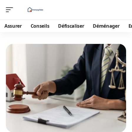
Assurer
Conseils
Défiscaliser
Déménager
E